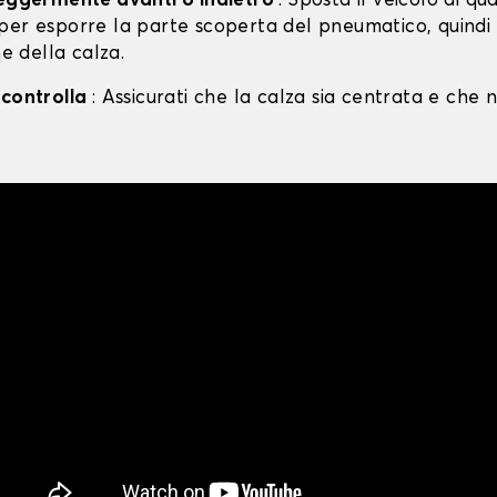
leggermente avanti o indietro
: Sposta il veicolo di qu
per esporre la parte scoperta del pneumatico, quind
ne della calza.
 controlla
: Assicurati che la calza sia centrata e che n