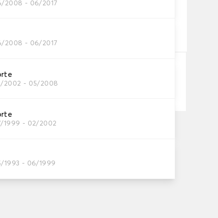
6/2008 - 06/2017
neumatico
neumatici?
6/2008 - 06/2017
orte
Aggiungi al carrello
3/2002 - 05/2008
orte
7/1999 - 02/2002
ta su 11/08/2026
, a partire da 60 euro di acquisto.
5/1993 - 06/1999