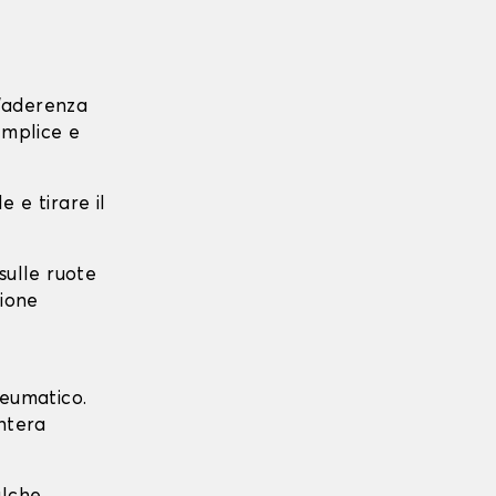
l'aderenza
emplice e
e e tirare il
 sulle ruote
zione
neumatico.
intera