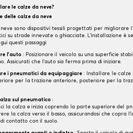
lare le calze da neve?
ne delle calze da neve
neve sono dispositivi tessili progettati per migliorare 
ci su strade innevate o ghiacciate. L'installazione è s
gui questi passaggi:
are l'auto
: Posizionare il veicolo su una superficie stabil
. Assicurati che l'auto sia ferma prima di iniziare.
care i pneumatici da equipaggiare
: Installare le calze
eriore per la trazione anteriore, posteriore per la tra
 calza sul pneumatico
:
isci la calza e inizia coprendo la parte superiore del p
rere la calza verso il basso, assicurandosi che copra l'
 di contatto con il suolo.