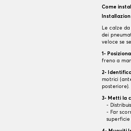
Come instal
Installazio
Le calze da 
dei pneumati
veloce se se
1- Posizion
freno a mano
2- Identifi
motrici (ant
posteriore).
3- Metti la
- Distribu
- Far scor
superficie