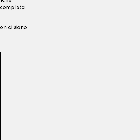
alche
i completa
on ci siano