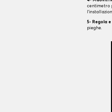
4- Muoviti 
centimetro 
l'installazio
5- Regola e
pieghe.