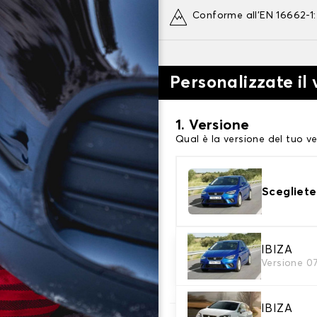
Conforme all'EN 16662-1
Personalizzate il
1. Versione
Qual è la versione del tuo ve
Scegliete
2. Finitura a calza
IBIZA
Versione 0
Scegli le calze da neve adat
IBIZA