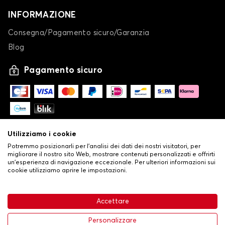
INFORMAZIONE
Consegna/Pagamento sicuro/Garanzia
Blog
Pagamento sicuro
Utilizziamo i cookie
Potremmo posizionarli per l'analisi dei dati dei nostri visitatori, per
migliorare il nostro sito Web, mostrare contenuti personalizzati e offrirti
un'esperienza di navigazione eccezionale. Per ulteriori informazioni sui
cookie utilizziamo aprire le impostazioni.
-
© Copyright 2026 Stilistauto
•
Condizioni generali di vendita
Accettare
•
Politica sulla privacy e sui cookie
Livraison
63,99 €
Aggiungi al carrello
Personalizzare