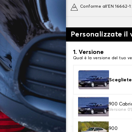
Conforme all'EN 16662-1
Personalizzate il
1. Versione
Qual è la versione del tuo ve
Scegliete
2. Finitura a calza
900 Cabri
Versione 0
Scegli le calze da neve adat
900