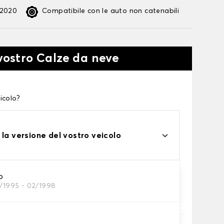
:2020
Compatibile con le auto non catenabili
 vostro Calze da neve
icolo?
 la versione del vostro veicolo
o
1/1995 - 02/1998
te alle tue necessità