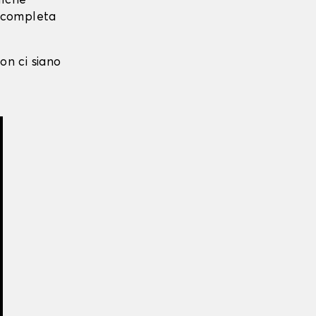
alche
i completa
on ci siano