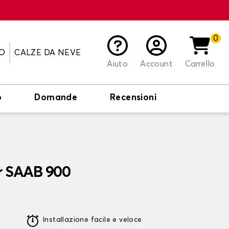
0
O
CALZE DA NEVE
Aiuto
Account
Carrello
o
Domande
Recensioni
er SAAB 900
Installazione facile e veloce