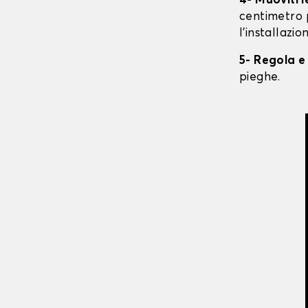
4- Muoviti 
centimetro 
l'installazio
5- Regola e
pieghe.