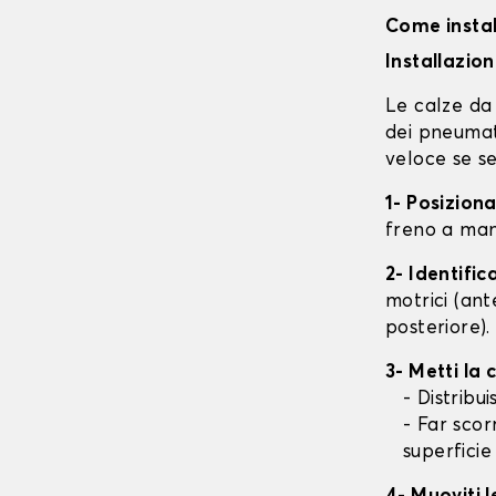
Come instal
Installazio
Le calze da 
dei pneumati
veloce se se
1- Posizion
freno a mano
2- Identifi
motrici (ant
posteriore).
3- Metti la
- Distribu
- Far scor
superficie