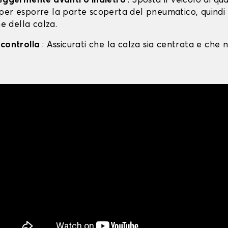
leggermente avanti o indietro
: Sposta il veicolo di qu
per esporre la parte scoperta del pneumatico, quind
ne della calza.
 controlla
: Assicurati che la calza sia centrata e che n