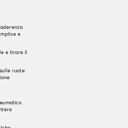
l'aderenza
emplice e
e e tirare il
 sulle ruote
zione
neumatico.
intera