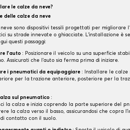
lare le calze da neve?
ne delle calze da neve
neve sono dispositivi tessili progettati per migliorare 
ci su strade innevate o ghiacciate. L'installazione è s
gui questi passaggi:
are l'auto
: Posizionare il veicolo su una superficie stabil
. Assicurati che l'auto sia ferma prima di iniziare.
care i pneumatici da equipaggiare
: Installare le calze
eriore per la trazione anteriore, posteriore per la tra
 calza sul pneumatico
:
isci la calza e inizia coprendo la parte superiore del p
rere la calza verso il basso, assicurandosi che copra l'
 di contatto con il suolo.