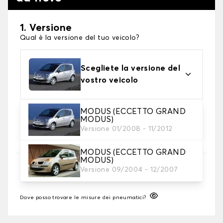
1. Versione
Qual è la versione del tuo veicolo?
Scegliete la versione del
vostro veicolo
MODUS (ECCETTO GRAND
2. Finitura a calza
MODUS)
Scegli le calze da neve adatte alle tue necessità
Versione 01/2008 - 11/2012
MODUS (ECCETTO GRAND
MODUS)
3. Dimensioni
Versione 09/2004 - 12/2007
Inserire le dimensioni del pneumatico
Dove posso trovare le misure dei pneumatici?