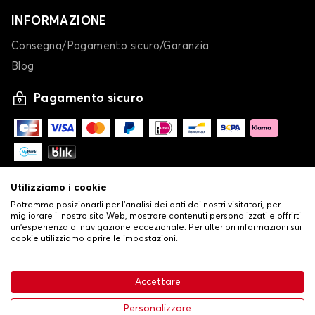
INFORMAZIONE
Consegna/Pagamento sicuro/Garanzia
Blog
Pagamento sicuro
Utilizziamo i cookie
Potremmo posizionarli per l'analisi dei dati dei nostri visitatori, per
migliorare il nostro sito Web, mostrare contenuti personalizzati e offrirti
un'esperienza di navigazione eccezionale. Per ulteriori informazioni sui
cookie utilizziamo aprire le impostazioni.
-
© Copyright 2026 Stilistauto
•
Condizioni generali di vendita
Accettare
•
Politica sulla privacy e sui cookie
Livraison
63,99 €
Aggiungi al carrello
Personalizzare