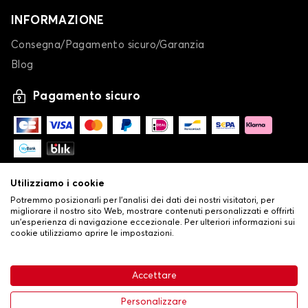
INFORMAZIONE
Consegna/Pagamento sicuro/Garanzia
Blog
Pagamento sicuro
Utilizziamo i cookie
Potremmo posizionarli per l'analisi dei dati dei nostri visitatori, per
migliorare il nostro sito Web, mostrare contenuti personalizzati e offrirti
un'esperienza di navigazione eccezionale. Per ulteriori informazioni sui
cookie utilizziamo aprire le impostazioni.
-
© Copyright 2026 Stilistauto
•
Condizioni generali di vendita
Accettare
•
Politica sulla privacy e sui cookie
Livraison
63,99 €
Aggiungi al carrello
Personalizzare