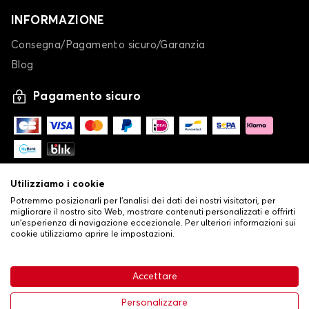
INFORMAZIONE
Consegna/Pagamento sicuro/Garanzia
Blog
Pagamento sicuro
Utilizziamo i cookie
Potremmo posizionarli per l'analisi dei dati dei nostri visitatori, per
migliorare il nostro sito Web, mostrare contenuti personalizzati e offrirti
un'esperienza di navigazione eccezionale. Per ulteriori informazioni sui
cookie utilizziamo aprire le impostazioni.
-
© Copyright 2026 Stilistauto
•
Condizioni generali di vendita
Accettare
•
Politica sulla privacy e sui cookie
Livraison
63,99 €
Aggiungi al carrello
Personalizzare