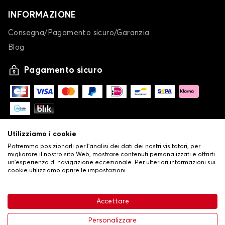
INFORMAZIONE
Consegna/Pagamento sicuro/Garanzia
Blog
Pagamento sicuro
Utilizziamo i cookie
Potremmo posizionarli per l'analisi dei dati dei nostri visitatori, per
migliorare il nostro sito Web, mostrare contenuti personalizzati e offrirti
un'esperienza di navigazione eccezionale. Per ulteriori informazioni sui
cookie utilizziamo aprire le impostazioni.
-
© Copyright 2026 Stilistauto
•
Condizioni generali di vendita
Accettare
•
Politica sulla privacy e sui cookie
Livraison
63,99 €
Aggiungi al carrello
Personalizzare