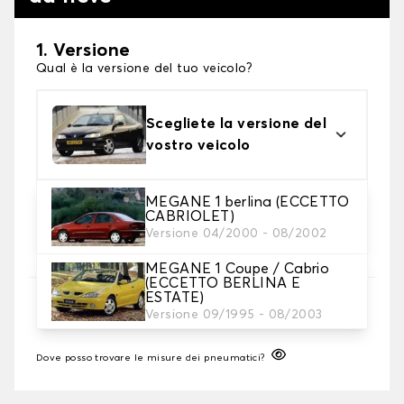
1. Versione
Qual è la versione del tuo veicolo?
Scegliete la versione del
vostro veicolo
MEGANE 1 berlina (ECCETTO
2. Finitura a calza
CABRIOLET)
Scegli le calze da neve adatte alle tue necessità
Versione 04/2000 - 08/2002
MEGANE 1 Coupe / Cabrio
(ECCETTO BERLINA E
3. Dimensioni
ESTATE)
Versione 09/1995 - 08/2003
Inserire le dimensioni del pneumatico
Dove posso trovare le misure dei pneumatici?