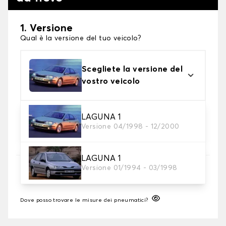
1. Versione
Qual è la versione del tuo veicolo?
Scegliete la versione del
vostro veicolo
2. Finitura a calza
LAGUNA 1
Versione 04/1998 - 12/2000
Scegli le calze da neve adatte alle tue necessità
LAGUNA 1
3. Dimensioni
Versione 01/1994 - 03/1998
Inserire le dimensioni del pneumatico
Dove posso trovare le misure dei pneumatici?