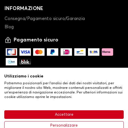
INFORMAZIONE
Consegna/Pagamento sicuro/Garanzia
Blog
Pagamento sicuro
Utilizziamo i cookie
Potremmo posizionarli per l'analisi dei dati dei nostri visitatori, per
migliorare il nostro sito Web, mostrare contenuti personalizzati e offrirti
un'esperienza di navigazione eccezionale. Per ulteriori informazioni sui
cookie utilizziamo aprire le impostazioni.
-
© Copyright 2026 Stilistauto
•
Condizioni generali di vendita
Accettare
•
Politica sulla privacy e sui cookie
Livraison
63,99 €
Aggiungi al carrello
Personalizzare