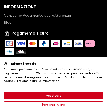
INFORMAZIONE
Consegna/Pagamento sicuro/Garanzia
Blog
Pagamento sicuro
Utilizziamo i cookie
Potremmo posizionarli per l'analisi dei dati dei nostri visitatori, per
migliorare il nostro sito Web, mostrare contenuti personalizzati e offrirti
un'esperienza di navigazione eccezionale. Per ulteriori informazioni sui
cookie utilizziamo aprire le impostazioni.
-
© Copyright 2026 Stilistauto
•
Condizioni generali di vendita
Accettare
•
Politica sulla privacy e sui cookie
Livraison
63,99 €
Aggiungi al carrello
Personalizzare