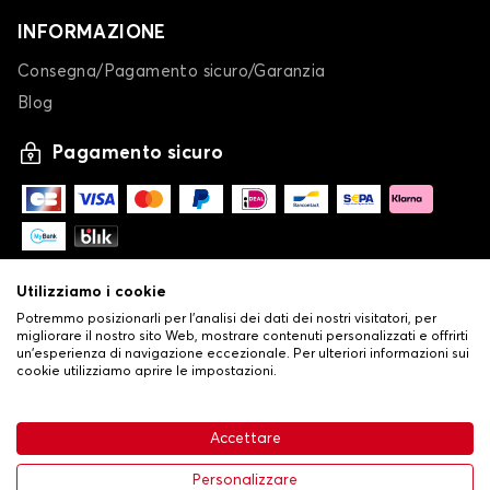
INFORMAZIONE
Consegna/Pagamento sicuro/Garanzia
Blog
Pagamento sicuro
Utilizziamo i cookie
Potremmo posizionarli per l'analisi dei dati dei nostri visitatori, per
migliorare il nostro sito Web, mostrare contenuti personalizzati e offrirti
un'esperienza di navigazione eccezionale. Per ulteriori informazioni sui
cookie utilizziamo aprire le impostazioni.
-
© Copyright 2026 Stilistauto
•
Condizioni generali di vendita
Accettare
•
Politica sulla privacy e sui cookie
Livraison
63,99 €
Aggiungi al carrello
Personalizzare