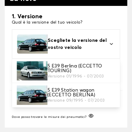
1. Versione
Qual è la versione del tuo veicolo?
Scegliete la versione del
vostro veicolo
5 E39 Berlina (ECCETTO
2. Finitura a calza
TOURING)
Scegli le calze da neve adatte alle tue necessità
Versione 01/1996 - 07/2003
5 E39 Station wagon
(ECCETTO BERLINA)
3. Dimensioni
Versione 09/1995 - 07/2003
Inserire le dimensioni del pneumatico
Dove posso trovare le misure dei pneumatici?