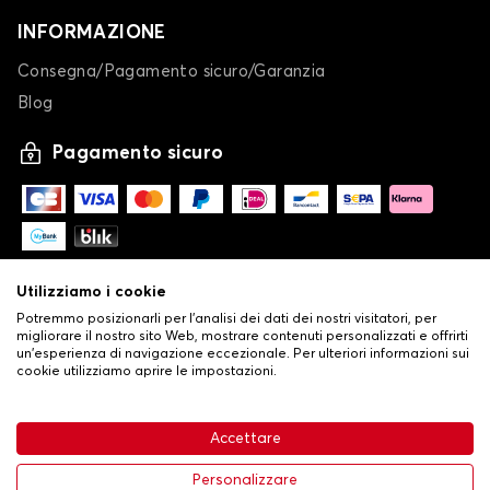
INFORMAZIONE
Consegna/Pagamento sicuro/Garanzia
Blog
Pagamento sicuro
Utilizziamo i cookie
Potremmo posizionarli per l'analisi dei dati dei nostri visitatori, per
migliorare il nostro sito Web, mostrare contenuti personalizzati e offrirti
un'esperienza di navigazione eccezionale. Per ulteriori informazioni sui
cookie utilizziamo aprire le impostazioni.
-
© Copyright 2026 Stilistauto
•
Condizioni generali di vendita
Accettare
•
Politica sulla privacy e sui cookie
Livraison
63,99 €
Aggiungi al carrello
Personalizzare