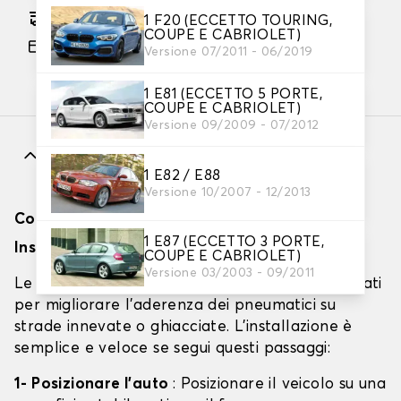
Consegna gratuita stimata su 12/08/2026
1 F20 (ECCETTO TOURING,
COUPE E CABRIOLET)
Pagamento in 3x gratuito, a partire da 60 euro
Versione 07/2011 - 06/2019
di acquisto.
1 E81 (ECCETTO 5 PORTE,
COUPE E CABRIOLET)
Versione 09/2009 - 07/2012
Caratteristiche
1 E82 / E88
Versione 10/2007 - 12/2013
Come installare le calze da neve?
1 E87 (ECCETTO 3 PORTE,
Installazione delle calze da neve
COUPE E CABRIOLET)
Versione 03/2003 - 09/2011
Le calze da neve sono dispositivi tessili progettati
per migliorare l'aderenza dei pneumatici su
strade innevate o ghiacciate. L'installazione è
semplice e veloce se segui questi passaggi:
1- Posizionare l'auto
: Posizionare il veicolo su una