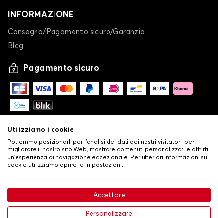
INFORMAZIONE
Consegna/Pagamento sicuro/Garanzia
Blog
Pagamento sicuro
Utilizziamo i cookie
Potremmo posizionarli per l'analisi dei dati dei nostri visitatori, per
migliorare il nostro sito Web, mostrare contenuti personalizzati e offrirti
un'esperienza di navigazione eccezionale. Per ulteriori informazioni sui
cookie utilizziamo aprire le impostazioni.
-
© Copyright 2026 Stilistauto
•
Condizioni generali di vendita
Accettare
•
Politica sulla privacy e sui cookie
Livraison
63,99 €
Aggiungi al carrello
Personalizzare