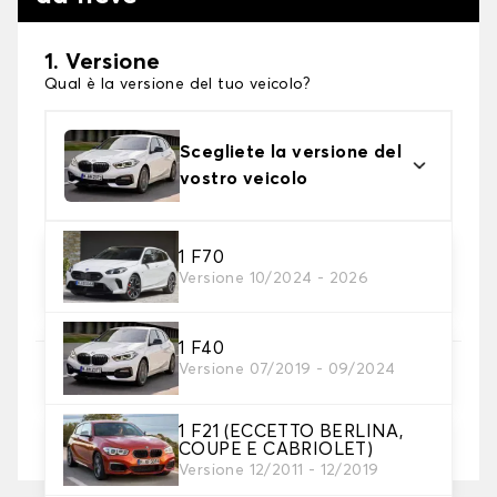
1. Versione
Qual è la versione del tuo veicolo?
Scegliete la versione del
vostro veicolo
2. Finitura a calza
1 F70
Versione 10/2024 - 2026
Scegli le calze da neve adatte alle tue necessità
1 F40
3. Dimensioni
Versione 07/2019 - 09/2024
Inserire le dimensioni del pneumatico
1 F21 (ECCETTO BERLINA,
Dove posso trovare le misure dei pneumatici?
COUPE E CABRIOLET)
Versione 12/2011 - 12/2019