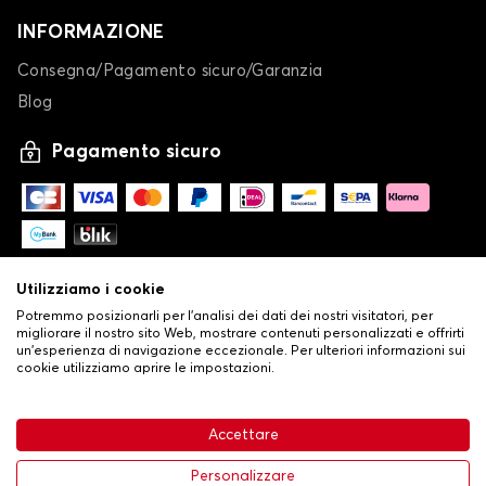
INFORMAZIONE
Consegna/Pagamento sicuro/Garanzia
Blog
Pagamento sicuro
Utilizziamo i cookie
Potremmo posizionarli per l'analisi dei dati dei nostri visitatori, per
migliorare il nostro sito Web, mostrare contenuti personalizzati e offrirti
un'esperienza di navigazione eccezionale. Per ulteriori informazioni sui
cookie utilizziamo aprire le impostazioni.
-
© Copyright 2026 Stilistauto
•
Condizioni generali di vendita
Accettare
•
Politica sulla privacy e sui cookie
Livraison
63,99 €
Aggiungi al carrello
Personalizzare