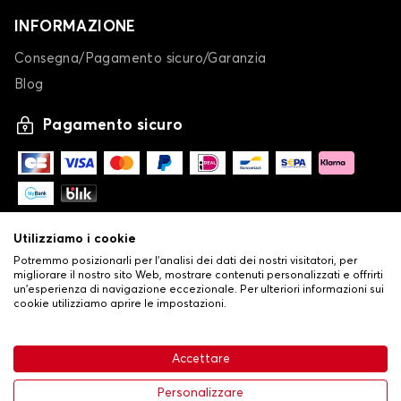
INFORMAZIONE
Consegna/Pagamento sicuro/Garanzia
Blog
Pagamento sicuro
Utilizziamo i cookie
Potremmo posizionarli per l'analisi dei dati dei nostri visitatori, per
migliorare il nostro sito Web, mostrare contenuti personalizzati e offrirti
un'esperienza di navigazione eccezionale. Per ulteriori informazioni sui
cookie utilizziamo aprire le impostazioni.
-
© Copyright 2026 Stilistauto
•
Condizioni generali di vendita
Accettare
•
Politica sulla privacy e sui cookie
Livraison
63,99 €
Aggiungi al carrello
Personalizzare