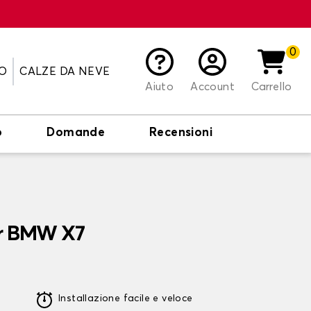
0
O
CALZE DA NEVE
Aiuto
Account
Carrello
o
Domande
Recensioni
er BMW X7
Installazione facile e veloce