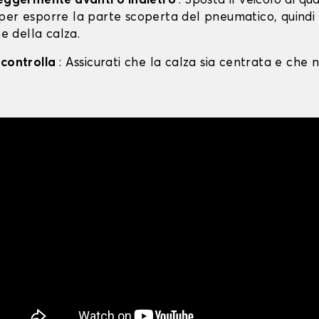
leggermente avanti o indietro
: Sposta il veicolo di qu
per esporre la parte scoperta del pneumatico, quind
ne della calza.
 controlla
: Assicurati che la calza sia centrata e che n