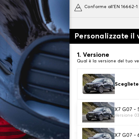
Conforme all'EN 16662-1
Personalizzate il
1. Versione
Qual è la versione del tuo ve
Scegliete
2. Finitura a calza
X7 G07 - 
Versione 0
Scegli le calze da neve adat
X7 G07 - 