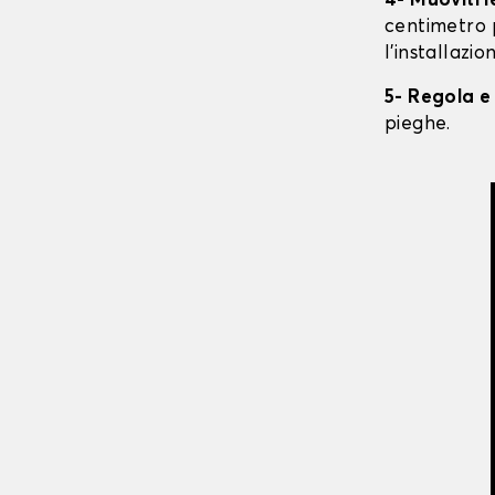
4- Muoviti 
centimetro 
l'installazio
5- Regola e
pieghe.