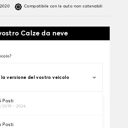
:2020
Compatibile con le auto non catenabili
 vostro Calze da neve
icolo?
 la versione del vostro veicolo
5 Posti
3/2019 - 2026
te alle tue necessità
6 Posti