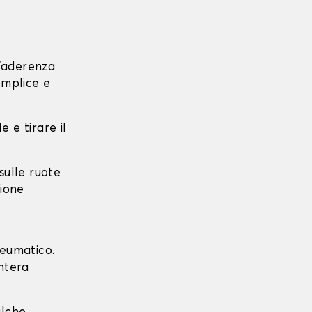
l'aderenza
emplice e
e e tirare il
 sulle ruote
zione
neumatico.
intera