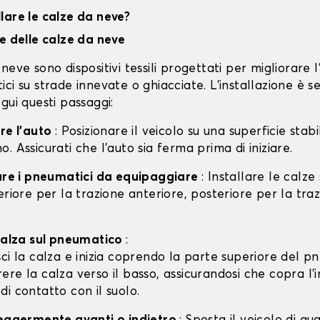
lare le calze da neve?
ne delle calze da neve
neve sono dispositivi tessili progettati per migliorare 
ci su strade innevate o ghiacciate. L'installazione è s
gui questi passaggi:
are l'auto
: Posizionare il veicolo su una superficie stabil
. Assicurati che l'auto sia ferma prima di iniziare.
care i pneumatici da equipaggiare
: Installare le calze
eriore per la trazione anteriore, posteriore per la tra
 calza sul pneumatico
:
isci la calza e inizia coprendo la parte superiore del p
rere la calza verso il basso, assicurandosi che copra l'
 di contatto con il suolo.