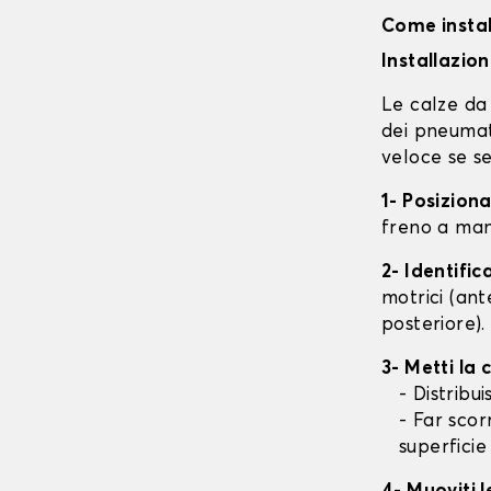
Come instal
Installazio
Le calze da 
dei pneumati
veloce se se
1- Posizion
freno a mano
2- Identifi
motrici (ant
posteriore).
3- Metti la
- Distribu
- Far scor
superficie