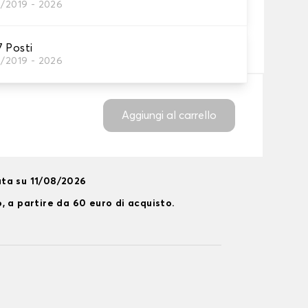
3/2019 - 2026
neumatico
7 Posti
neumatici?
3/2019 - 2026
Aggiungi al carrello
ta su 11/08/2026
, a partire da 60 euro di acquisto.