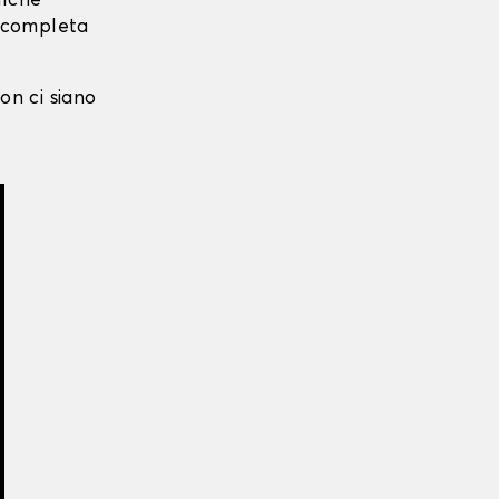
alche
i completa
on ci siano