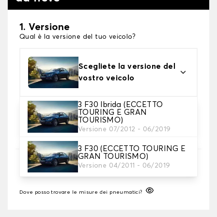
1. Versione
Qual è la versione del tuo veicolo?
Scegliete la versione del
vostro veicolo
3 F30 Ibrida (ECCETTO
2. Finitura a calza
TOURING E GRAN
TOURISMO)
Scegli le calze da neve adatte alle tue necessità
Versione 07/2012 - 06/2019
3 F30 (ECCETTO TOURING E
GRAN TOURISMO)
3. Dimensioni
Versione 04/2011 - 06/2019
Inserire le dimensioni del pneumatico
Dove posso trovare le misure dei pneumatici?