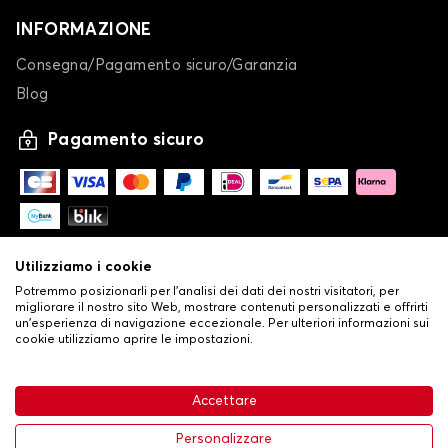
INFORMAZIONE
Consegna/Pagamento sicuro/Garanzia
Blog
Pagamento sicuro
Utilizziamo i cookie
Potremmo posizionarli per l'analisi dei dati dei nostri visitatori, per
migliorare il nostro sito Web, mostrare contenuti personalizzati e offrirti
un'esperienza di navigazione eccezionale. Per ulteriori informazioni sui
cookie utilizziamo aprire le impostazioni.
-
© Copyright 2026 Stilistauto
•
Condizioni generali di vendita
Accettare
•
Politica sulla privacy e sui cookie
Livraison
63,99 €
Aggiungi al carrello
Personalizzare