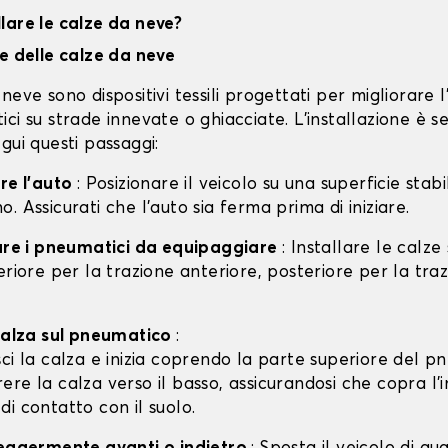
lare le calze da neve?
ne delle calze da neve
neve sono dispositivi tessili progettati per migliorare 
ci su strade innevate o ghiacciate. L'installazione è s
gui questi passaggi:
are l'auto
: Posizionare il veicolo su una superficie stabil
. Assicurati che l'auto sia ferma prima di iniziare.
care i pneumatici da equipaggiare
: Installare le calze
eriore per la trazione anteriore, posteriore per la tra
 calza sul pneumatico
:
isci la calza e inizia coprendo la parte superiore del p
rere la calza verso il basso, assicurandosi che copra l'
 di contatto con il suolo.