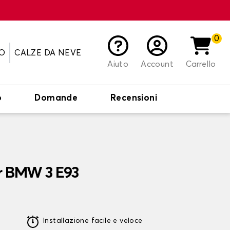
0
O
CALZE DA NEVE
Aiuto
Account
Carrello
o
Domande
Recensioni
er BMW 3 E93
Installazione facile e veloce