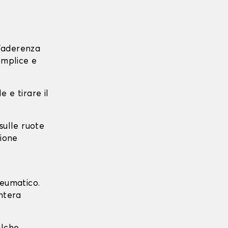
l'aderenza
emplice e
e e tirare il
 sulle ruote
zione
neumatico.
intera