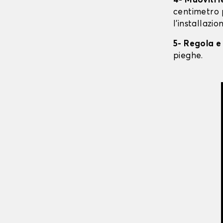
4- Muoviti 
centimetro 
l'installazio
5- Regola e
pieghe.