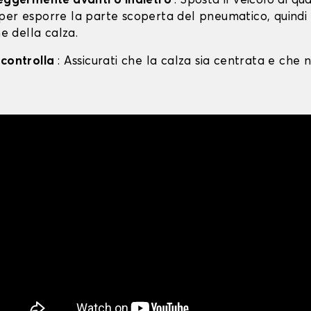
leggermente avanti o indietro
: Sposta il veicolo di qu
per esporre la parte scoperta del pneumatico, quind
ne della calza.
 controlla
: Assicurati che la calza sia centrata e che n