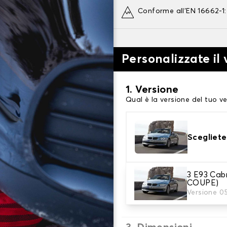
Conforme all'EN 16662-1
Personalizzate il
1. Versione
Qual è la versione del tuo ve
Scegliete
3 E93 Ca
2. Finitura a calza
COUPE)
Scegli le calze da neve adat
Versione 0