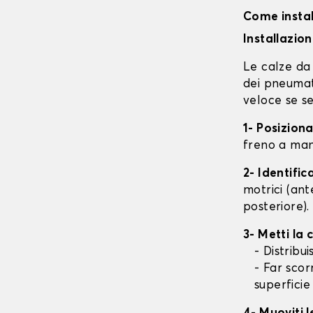
Come instal
Installazio
Le calze da 
dei pneumati
veloce se se
1- Posizion
freno a mano
2- Identifi
motrici (ant
posteriore).
3- Metti la
- Distribu
- Far scor
superficie