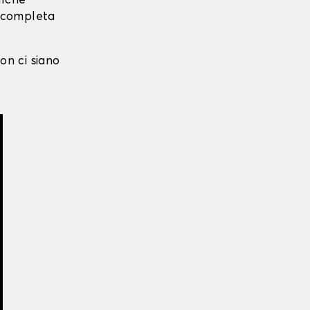
alche
i completa
on ci siano