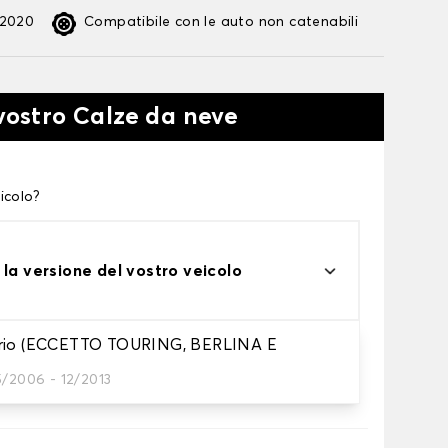
:2020
Compatibile con le auto non catenabili
 vostro Calze da neve
icolo?
 la versione del vostro veicolo
brio (ECCETTO TOURING, BERLINA E
te alle tue necessità
5/2006 - 12/2013