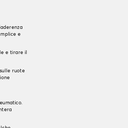
l'aderenza
emplice e
e e tirare il
 sulle ruote
zione
neumatico.
intera