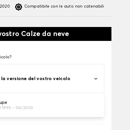
:2020
Compatibile con le auto non catenabili
 vostro Calze da neve
icolo?
 la versione del vostro veicolo
upe
0/1995 - 06/2003
te alle tue necessità