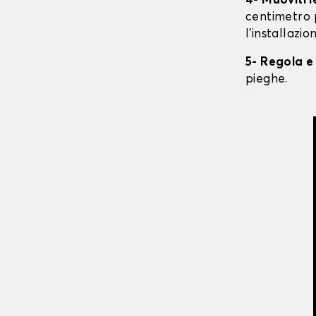
4- Muoviti 
centimetro 
l'installazio
5- Regola e
pieghe.