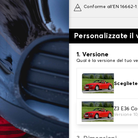
Conforme all'EN 16662-1
Personalizzate il
1. Versione
Qual è la versione del tuo ve
Scegliete
2. Finitura a calza
Z3 E36 Co
Versione 1
Scegli le calze da neve adat