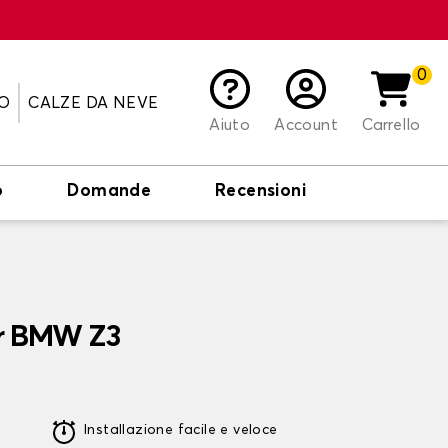
0
O
CALZE DA NEVE
Aiuto
Account
Carrello
o
Domande
Recensioni
er BMW Z3
Installazione facile e veloce