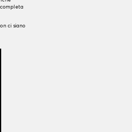
alche
i completa
on ci siano