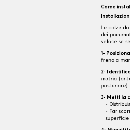
Come instal
Installazio
Le calze da 
dei pneumati
veloce se se
1- Posizion
freno a mano
2- Identifi
motrici (ant
posteriore).
3- Metti la
- Distribu
- Far scor
superficie