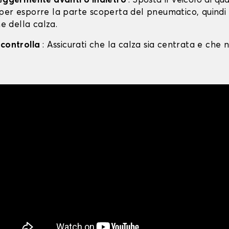
leggermente avanti o indietro
: Sposta il veicolo di qu
per esporre la parte scoperta del pneumatico, quind
ne della calza.
 controlla
: Assicurati che la calza sia centrata e che n