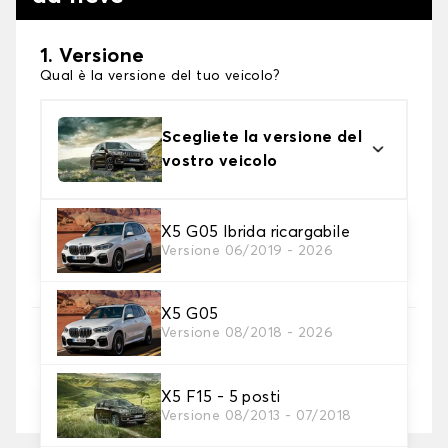
1. Versione
Qual è la versione del tuo veicolo?
Scegliete la versione del
vostro veicolo
2. Finitura a calza
X5 G05 Ibrida ricargabile
Versione 06/2019 - 2026
Scegli le calze da neve adatte alle tue necessità
X5 G05
3. Dimensioni
Versione 08/2018 - 2026
Inserire le dimensioni del pneumatico
X5 F15 - 5 posti
Dove posso trovare le misure dei pneumatici?
Versione 08/2013 - 07/2018