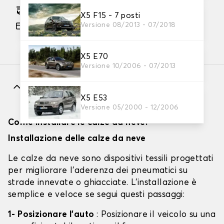
Consegna gratuita stimata su 12/08/2026
X5 F15 - 7 posti
Versione 08/2013 - 07/2018
Pagamento in 3x gratuito, a partire da 60 euro
di acquisto.
X5 E70
Versione 10/2006 - 07/2013
Caratteristiche
X5 E53
Versione 05/2000 - 12/2006
Come installare le calze da neve?
Installazione delle calze da neve
Le calze da neve sono dispositivi tessili progettati
per migliorare l'aderenza dei pneumatici su
strade innevate o ghiacciate. L'installazione è
semplice e veloce se segui questi passaggi:
1- Posizionare l'auto
: Posizionare il veicolo su una