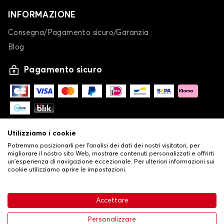
INFORMAZIONE
Consegna/Pagamento sicuro/Garanzia
Blog
Pagamento sicuro
Utilizziamo i cookie
Potremmo posizionarli per l'analisi dei dati dei nostri visitatori, per
migliorare il nostro sito Web, mostrare contenuti personalizzati e offrirti
un'esperienza di navigazione eccezionale. Per ulteriori informazioni sui
cookie utilizziamo aprire le impostazioni.
-
© Copyright 2026 Stilistauto
•
Condizioni generali di vendita
Accettare
•
Politica sulla privacy e sui cookie
Livraison
63,99 €
Aggiungi al carrello
Personalizzare