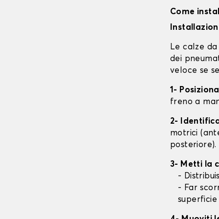
Come instal
Installazio
Le calze da 
dei pneumati
veloce se se
1- Posizion
freno a mano
2- Identifi
motrici (ant
posteriore).
3- Metti la
- Distribu
- Far scor
superficie