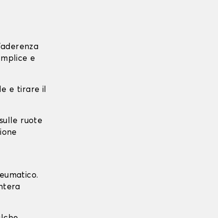
l'aderenza
emplice e
e e tirare il
 sulle ruote
zione
neumatico.
intera