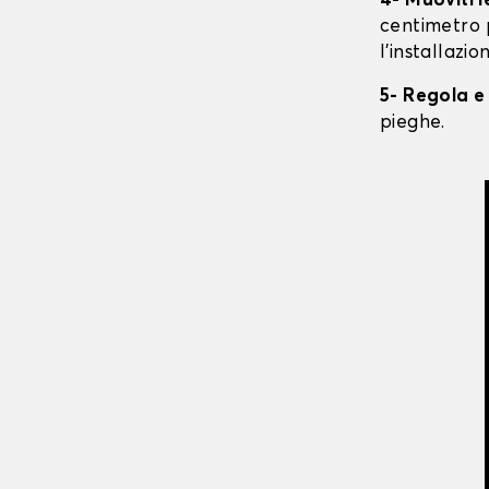
4- Muoviti 
centimetro 
l'installazio
5- Regola e
pieghe.