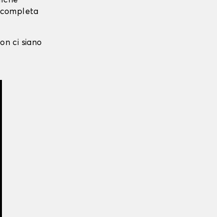
alche
i completa
on ci siano