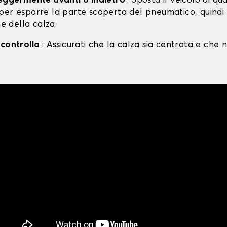
leggermente avanti o indietro
: Sposta il veicolo di qu
per esporre la parte scoperta del pneumatico, quind
ne della calza.
 controlla
: Assicurati che la calza sia centrata e che n