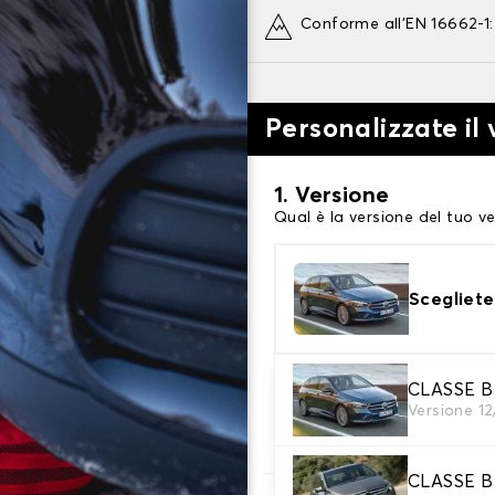
Conforme all'EN 16662-1
Personalizzate il
1. Versione
Qual è la versione del tuo ve
Scegliete
2. Finitura a calza
CLASSE B
Versione 1
Scegli le calze da neve adat
CLASSE B