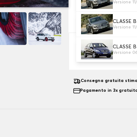
3. Dimensioni
Versione 11
Inserire le dimensioni del p
CLASSE B
Dove posso trovare le misure dei p
Versione 11
63,99 €
CLASSE B
Versione 0
-20%
79,99 €
Consegna gratuita stima
Pagamento in 3x gratuito