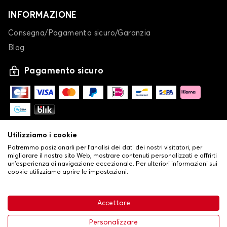
INFORMAZIONE
Consegna/Pagamento sicuro/Garanzia
Blog
Pagamento sicuro
Utilizziamo i cookie
Potremmo posizionarli per l'analisi dei dati dei nostri visitatori, per
migliorare il nostro sito Web, mostrare contenuti personalizzati e offrirti
un'esperienza di navigazione eccezionale. Per ulteriori informazioni sui
cookie utilizziamo aprire le impostazioni.
-
© Copyright 2026 Stilistauto
•
Condizioni generali di vendita
Accettare
•
Politica sulla privacy e sui cookie
Livraison
63,99 €
Aggiungi al carrello
Personalizzare