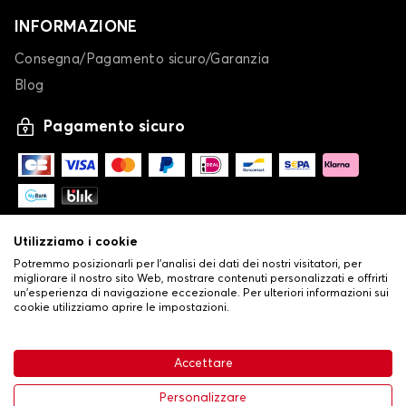
INFORMAZIONE
Consegna/Pagamento sicuro/Garanzia
Blog
Pagamento sicuro
Utilizziamo i cookie
Potremmo posizionarli per l'analisi dei dati dei nostri visitatori, per
migliorare il nostro sito Web, mostrare contenuti personalizzati e offrirti
un'esperienza di navigazione eccezionale. Per ulteriori informazioni sui
cookie utilizziamo aprire le impostazioni.
-
© Copyright 2026 Stilistauto
•
Condizioni generali di vendita
Accettare
•
Politica sulla privacy e sui cookie
Livraison
63,99 €
Aggiungi al carrello
Personalizzare