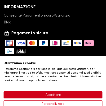
INFORMAZIONE
Consegna/Pagamento sicuro/Garanzia
Blog
Pagamento sicuro
Utilizziamo i cookie
Potremmo posizionarli per l'analisi dei dati dei nostri visitatori, per
migliorare il nostro sito Web, mostrare contenuti personalizzati e offrirti
un'esperienza di navigazione eccezionale. Per ulteriori informazioni sui
cookie utilizziamo aprire le impostazioni.
-
© Copyright 2026 Stilistauto
•
Condizioni generali di vendita
Accettare
•
Politica sulla privacy e sui cookie
Livraison
63,99 €
Aggiungi al carrello
Personalizzare