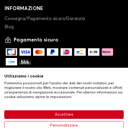
INFORMAZIONE
Consegna/Pagamento sicuro/Garanzia
Blog
Pagamento sicuro
Utilizziamo i cookie
Potremmo posizionarli per l'analisi dei dati dei nostri visitatori, per
migliorare il nostro sito Web, mostrare contenuti personalizzati e offrirti
un'esperienza di navigazione eccezionale. Per ulteriori informazioni sui
cookie utilizziamo aprire le impostazioni.
-
© Copyright 2026 Stilistauto
•
Condizioni generali di vendita
Accettare
•
Politica sulla privacy e sui cookie
Livraison
63,99 €
Aggiungi al carrello
Personalizzare