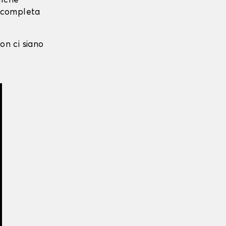
alche
i completa
on ci siano