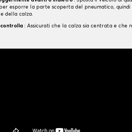
leggermente avanti o indietro
: Sposta il veicolo di qu
per esporre la parte scoperta del pneumatico, quind
ne della calza.
 controlla
: Assicurati che la calza sia centrata e che n