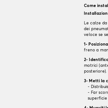
Come instal
Installazio
Le calze da 
dei pneumati
veloce se se
1- Posizion
freno a mano
2- Identifi
motrici (ant
posteriore).
3- Metti la
- Distribu
- Far scor
superficie