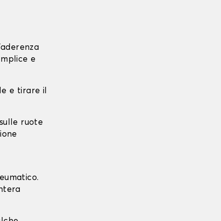
l'aderenza
emplice e
e e tirare il
 sulle ruote
zione
neumatico.
intera