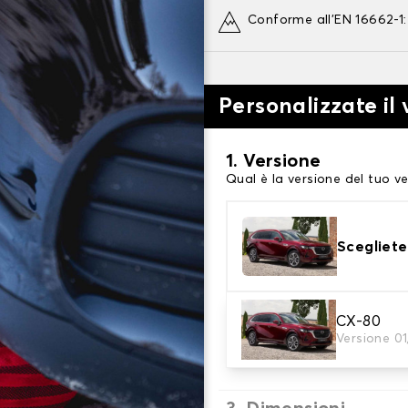
Conforme all'EN 16662-1
Personalizzate il
1. Versione
Qual è la versione del tuo ve
Scegliete
2. Finitura a calza
CX-80
Versione 0
Scegli le calze da neve adat