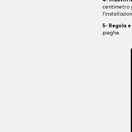
4- Muoviti 
centimetro 
l'installazio
5- Regola e
pieghe.