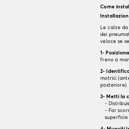
Come instal
Installazio
Le calze da 
dei pneumati
veloce se se
1- Posizion
freno a mano
2- Identifi
motrici (ant
posteriore).
3- Metti la
- Distribu
- Far scor
superficie