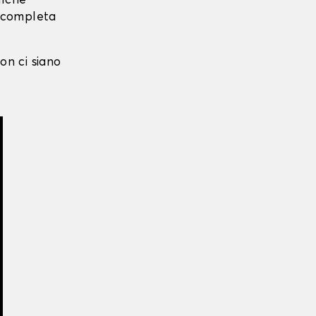
alche
i completa
on ci siano