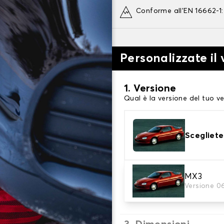
Conforme all'EN 16662-1
Personalizzate il
1. Versione
Qual è la versione del tuo ve
Scegliete
2. Finitura a calza
MX3
Versione 0
Scegli le calze da neve adat