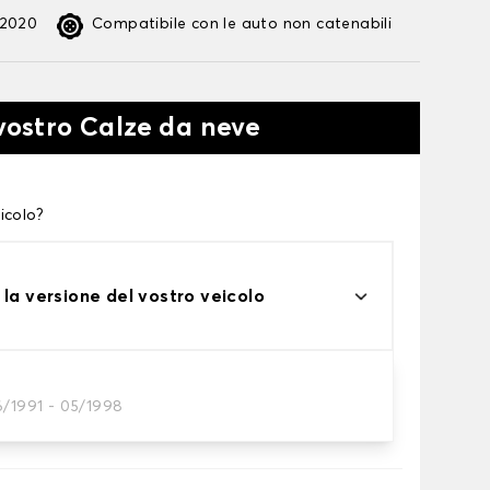
:2020
Compatibile con le auto non catenabili
 vostro Calze da neve
icolo?
 la versione del vostro veicolo
6/1991 - 05/1998
te alle tue necessità