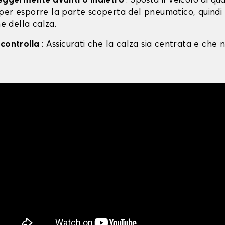
leggermente avanti o indietro
: Sposta il veicolo di qu
per esporre la parte scoperta del pneumatico, quind
ne della calza.
 controlla
: Assicurati che la calza sia centrata e che n