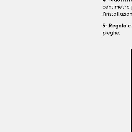
4- Muoviti 
centimetro 
l'installazio
5- Regola e
pieghe.