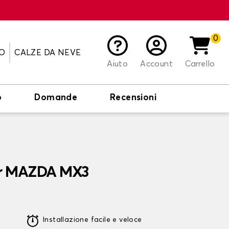
0
O
CALZE DA NEVE
Aiuto
Account
Carrello
o
Domande
Recensioni
er MAZDA MX3
Installazione facile e veloce