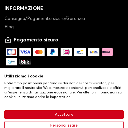
INFORMAZIONE
Consegna/Pagamento sicuro/Garanzia
Blog
Pagamento sicuro
Utilizziamo i cookie
Potremmo posizionarli per l'analisi dei dati dei nostri visitatori, per
migliorare il nostro sito Web, mostrare contenuti personalizzati e offrirti
un'esperienza di navigazione eccezionale. Per ulteriori informazioni sui
cookie utilizziamo aprire le impostazioni.
-
© Copyright 2026 Stilistauto
•
Condizioni generali di vendita
Accettare
•
Politica sulla privacy e sui cookie
Livraison
63,99 €
Aggiungi al carrello
Personalizzare