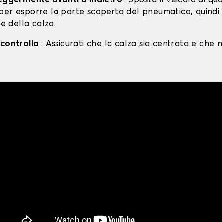
leggermente avanti o indietro
: Sposta il veicolo di qu
per esporre la parte scoperta del pneumatico, quind
ne della calza.
 controlla
: Assicurati che la calza sia centrata e che n