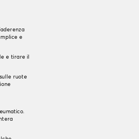
l'aderenza
emplice e
e e tirare il
 sulle ruote
zione
neumatico.
intera