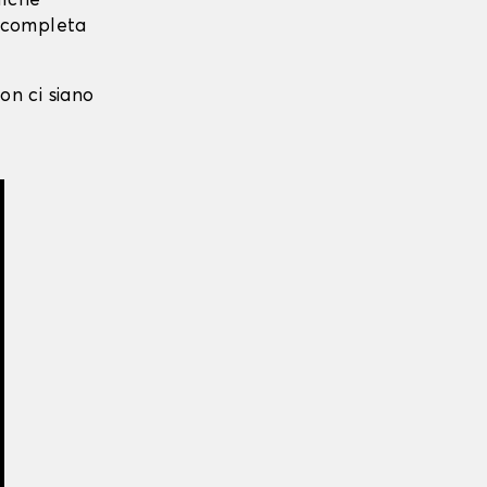
alche
i completa
on ci siano