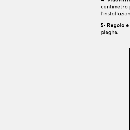
4- Muoviti 
centimetro 
l'installazio
5- Regola e
pieghe.