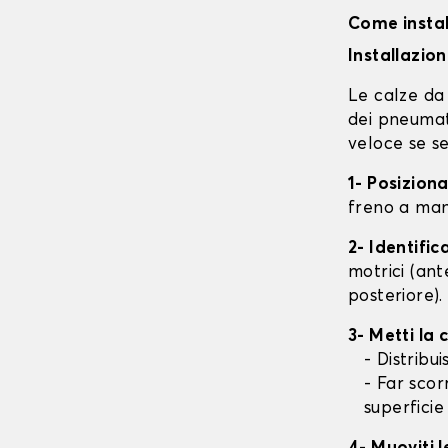
Come instal
Installazio
Le calze da 
dei pneumati
veloce se se
1- Posizion
freno a mano
2- Identifi
motrici (ant
posteriore).
3- Metti la
- Distribu
- Far scor
superficie