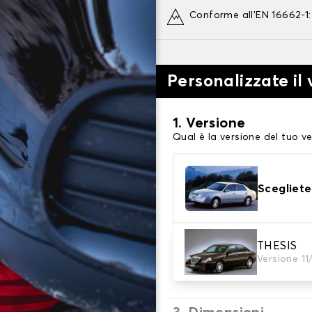
Conforme all'EN 16662-1
Personalizzate il
1. Versione
Qual è la versione del tuo ve
Scegliete
2. Finitura a calza
THESIS
Versione 1
Scegli le calze da neve adat