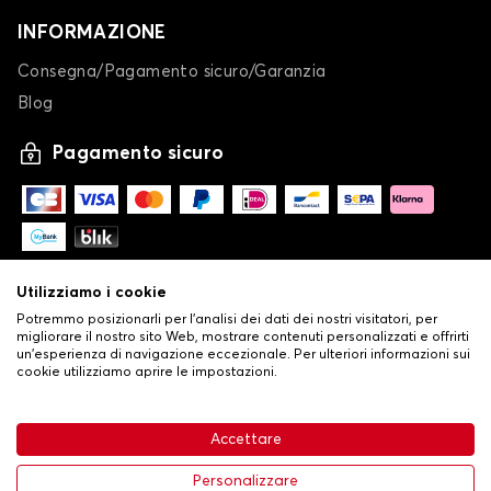
INFORMAZIONE
Consegna/Pagamento sicuro/Garanzia
Blog
Pagamento sicuro
Utilizziamo i cookie
Potremmo posizionarli per l'analisi dei dati dei nostri visitatori, per
migliorare il nostro sito Web, mostrare contenuti personalizzati e offrirti
un'esperienza di navigazione eccezionale. Per ulteriori informazioni sui
cookie utilizziamo aprire le impostazioni.
-
© Copyright 2026 Stilistauto
•
Condizioni generali di vendita
Accettare
•
Politica sulla privacy e sui cookie
Livraison
63,99 €
Aggiungi al carrello
Personalizzare