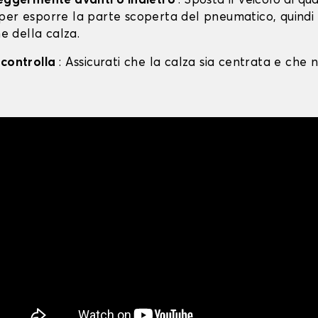
leggermente avanti o indietro
: Sposta il veicolo di qu
per esporre la parte scoperta del pneumatico, quind
ne della calza.
 controlla
: Assicurati che la calza sia centrata e che n