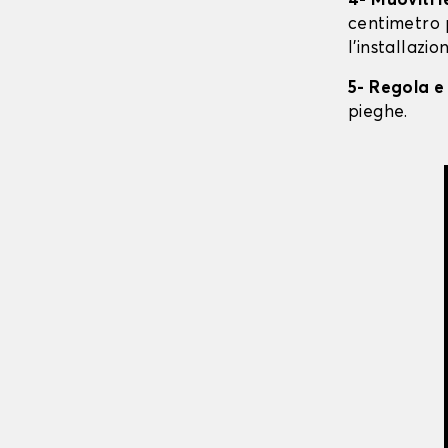
4- Muoviti 
centimetro 
l'installazio
5- Regola e
pieghe.