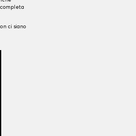
alche
i completa
on ci siano