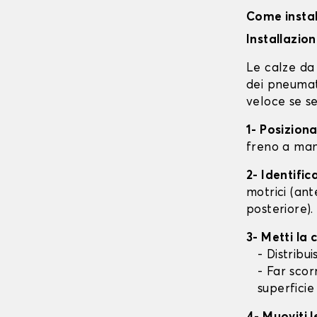
Come instal
Installazio
Le calze da 
dei pneumati
veloce se se
1- Posizion
freno a mano
2- Identifi
motrici (ant
posteriore).
3- Metti la
- Distribu
- Far scor
superficie