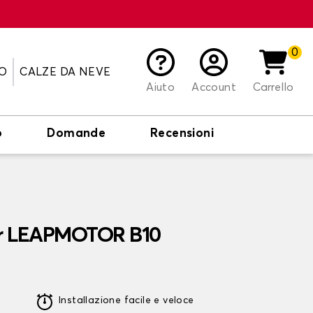
0
O
CALZE DA NEVE
Aiuto
Account
Carrello
o
Domande
Recensioni
er LEAPMOTOR B10
Installazione facile e veloce