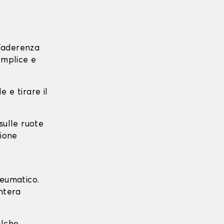
l'aderenza
emplice e
e e tirare il
 sulle ruote
zione
neumatico.
intera