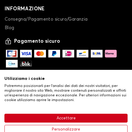
INFORMAZIONE
Consegna/Pagamento sicuro/Garanzia
Blog
Pagamento sicuro
Utilizziamo i cookie
Potremmo posizionarli per l'analisi dei dati dei nostri visitatori, per
migliorare il nostro sito Web, mostrare contenuti personalizzati e offrirti
un'esperienza di navigazione eccezionale. Per ulteriori informazioni sui
cookie utilizziamo aprire le impostazioni.
-
© Copyright 2026 Stilistauto
•
Condizioni generali di vendita
Accettare
•
Politica sulla privacy e sui cookie
Livraison
63,99 €
Aggiungi al carrello
Personalizzare