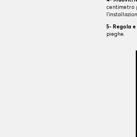
4- Muoviti 
centimetro 
l'installazio
5- Regola e
pieghe.