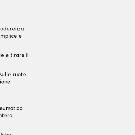
l'aderenza
emplice e
e e tirare il
 sulle ruote
zione
neumatico.
intera