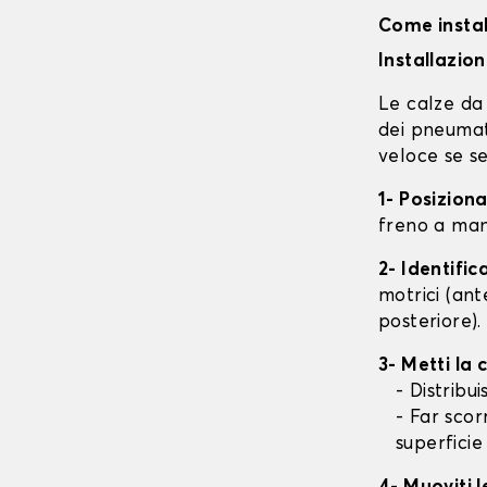
Come instal
Installazio
Le calze da 
dei pneumati
veloce se se
1- Posizion
freno a mano
2- Identifi
motrici (ant
posteriore).
3- Metti la
- Distribu
- Far scor
superficie