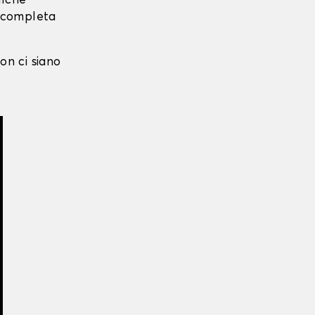
alche
i completa
on ci siano