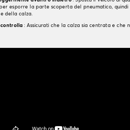
leggermente avanti o indietro
: Sposta il veicolo di qu
per esporre la parte scoperta del pneumatico, quind
ne della calza.
 controlla
: Assicurati che la calza sia centrata e che n