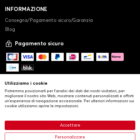
INFORMAZIONE
Consegna/Pagamento sicuro/Garanzia
Blog
Pagamento sicuro
Utilizziamo i cookie
Potremmo posizionarli per l'analisi dei dati dei nostri visitatori, per
migliorare il nostro sito Web, mostrare contenuti personalizzati e offrirti
un'esperienza di navigazione eccezionale. Per ulteriori informazioni sui
cookie utilizziamo aprire le impostazioni.
-
© Copyright 2026 Stilistauto
•
Condizioni generali di vendita
Accettare
•
Politica sulla privacy e sui cookie
Livraison
63,99 €
Aggiungi al carrello
Personalizzare