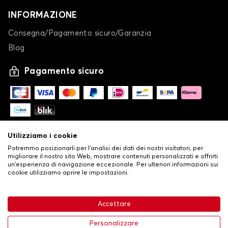
INFORMAZIONE
Consegna/Pagamento sicuro/Garanzia
Blog
Pagamento sicuro
Utilizziamo i cookie
Potremmo posizionarli per l'analisi dei dati dei nostri visitatori, per
migliorare il nostro sito Web, mostrare contenuti personalizzati e offrirti
un'esperienza di navigazione eccezionale. Per ulteriori informazioni sui
cookie utilizziamo aprire le impostazioni.
-
© Copyright 2026 Stilistauto
•
Condizioni generali di vendita
Accettare
•
Politica sulla privacy e sui cookie
Livraison
63,99 €
Aggiungi al carrello
Personalizzare