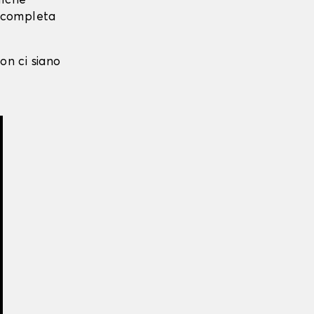
alche
i completa
on ci siano