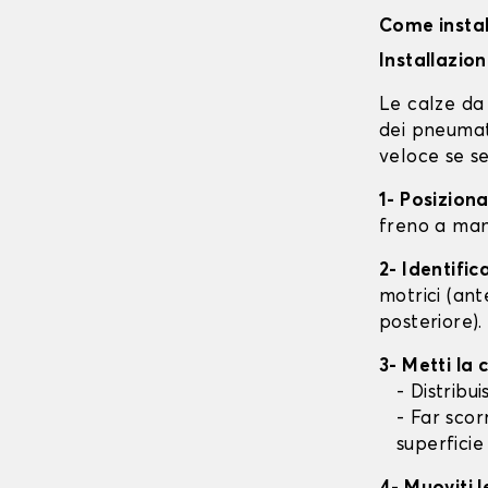
Come instal
Installazio
Le calze da 
dei pneumati
veloce se se
1- Posizion
freno a mano
2- Identifi
motrici (ant
posteriore).
3- Metti la
- Distribu
- Far scor
superficie