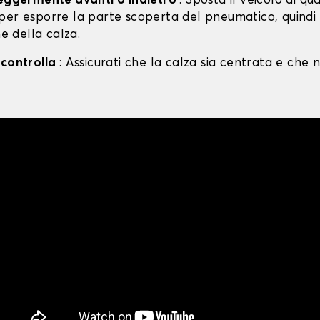
leggermente avanti o indietro
: Sposta il veicolo di qu
per esporre la parte scoperta del pneumatico, quind
ne della calza.
 controlla
: Assicurati che la calza sia centrata e che n