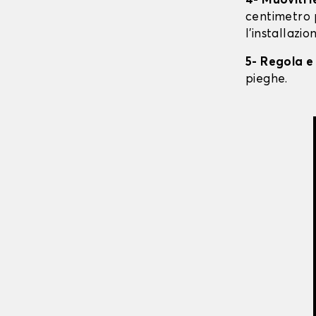
4- Muoviti 
centimetro 
l'installazio
5- Regola e
pieghe.