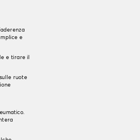
l'aderenza
emplice e
e e tirare il
 sulle ruote
zione
neumatico.
intera