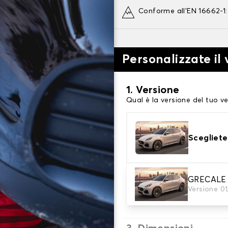
Conforme all'EN 16662-1
Personalizzate il
1. Versione
Qual è la versione del tuo ve
Scegliete
2. Finitura a calza
GRECALE
Versione 0
Scegli le calze da neve adat