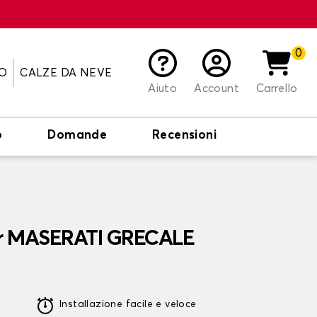
0
O
CALZE DA NEVE
Aiuto
Account
Carrello
o
Domande
Recensioni
per MASERATI GRECALE
Installazione facile e veloce