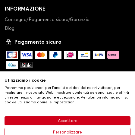
INFORMAZIONE
Consegna/Pagamento sicuro/Garanzia
Blog
Pagamento sicuro
Utilizziamo i cookie
Potremmo posizionarli per l'analisi dei dati dei nostri visitatori, per
migliorare il nostro sito Web, mostrare contenuti personalizzati e offrirti
un'esperienza di navigazione eccezionale. Per ulteriori informazioni sui
cookie utilizziamo aprire le impostazioni.
-
© Copyright 2026 Stilistauto
•
Condizioni generali di vendita
Accettare
•
Politica sulla privacy e sui cookie
Livraison
63,99 €
Aggiungi al carrello
Personalizzare