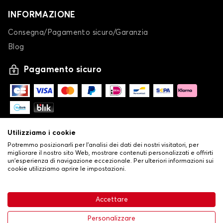
INFORMAZIONE
Consegna/Pagamento sicuro/Garanzia
Blog
Pagamento sicuro
Utilizziamo i cookie
Potremmo posizionarli per l'analisi dei dati dei nostri visitatori, per
migliorare il nostro sito Web, mostrare contenuti personalizzati e offrirti
un'esperienza di navigazione eccezionale. Per ulteriori informazioni sui
cookie utilizziamo aprire le impostazioni.
-
© Copyright 2026 Stilistauto
•
Condizioni generali di vendita
Accettare
•
Politica sulla privacy e sui cookie
Livraison
63,99 €
Aggiungi al carrello
Personalizzare