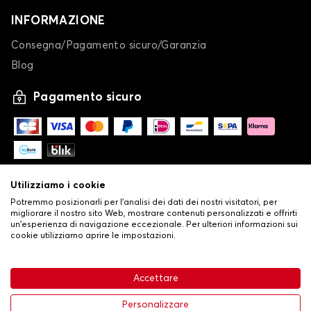
INFORMAZIONE
Consegna/Pagamento sicuro/Garanzia
Blog
Pagamento sicuro
Utilizziamo i cookie
Potremmo posizionarli per l'analisi dei dati dei nostri visitatori, per
migliorare il nostro sito Web, mostrare contenuti personalizzati e offrirti
un'esperienza di navigazione eccezionale. Per ulteriori informazioni sui
cookie utilizziamo aprire le impostazioni.
-
© Copyright 2026 Stilistauto
•
Condizioni generali di vendita
Accettare
•
Politica sulla privacy e sui cookie
Livraison
63,99 €
Aggiungi al carrello
Personalizzare