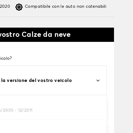
:2020
Compatibile con le auto non catenabili
 vostro Calze da neve
icolo?
 la versione del vostro veicolo
6/2005 - 12/2011
te alle tue necessità