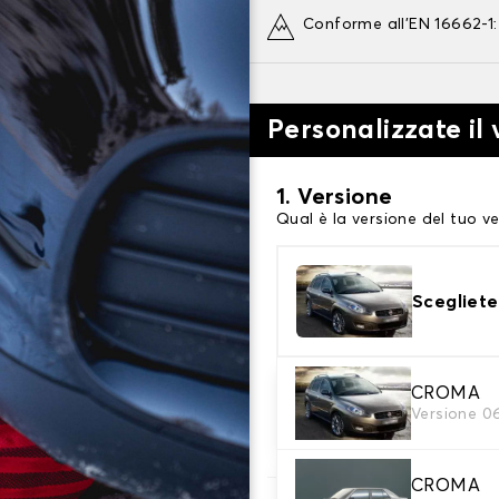
Conforme all'EN 16662-1
Personalizzate il
1. Versione
Qual è la versione del tuo ve
Scegliete
2. Finitura a calza
CROMA
Versione 0
Scegli le calze da neve adat
CROMA