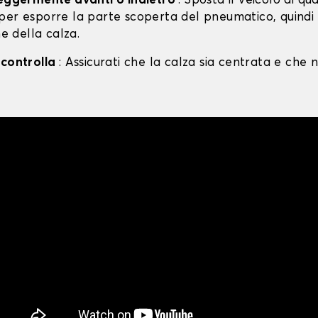
leggermente avanti o indietro
: Sposta il veicolo di qu
per esporre la parte scoperta del pneumatico, quind
ne della calza.
 controlla
: Assicurati che la calza sia centrata e che n