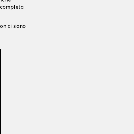
alche
i completa
on ci siano