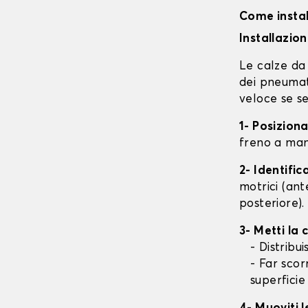
Come instal
Installazio
Le calze da 
dei pneumati
veloce se se
1- Posizion
freno a mano
2- Identifi
motrici (ant
posteriore).
3- Metti la
- Distribu
- Far scor
superficie