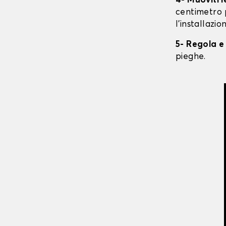
4- Muoviti 
centimetro 
l'installazio
5- Regola e
pieghe.