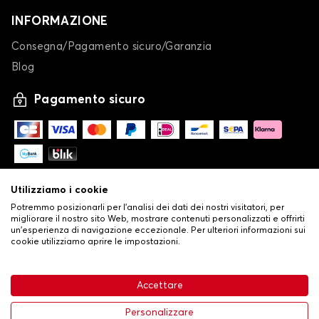
INFORMAZIONE
Consegna/Pagamento sicuro/Garanzia
Blog
Pagamento sicuro
Utilizziamo i cookie
Potremmo posizionarli per l'analisi dei dati dei nostri visitatori, per
migliorare il nostro sito Web, mostrare contenuti personalizzati e offrirti
un'esperienza di navigazione eccezionale. Per ulteriori informazioni sui
cookie utilizziamo aprire le impostazioni.
-
© Copyright 2026 Stilistauto
•
Condizioni generali di vendita
Accettare
•
Politica sulla privacy e sui cookie
Livraison
63,99 €
Aggiungi al carrello
Personalizzare