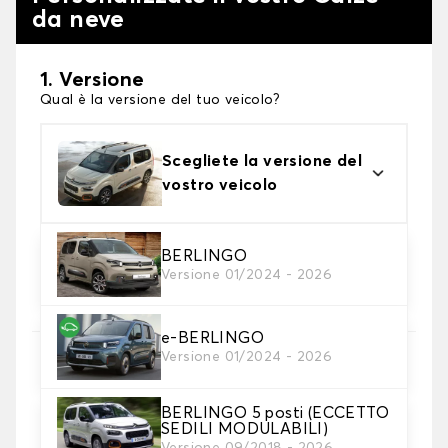
da neve
1. Versione
Qual è la versione del tuo veicolo?
Scegliete la versione del
vostro veicolo
2. Finitura a calza
BERLINGO
Versione 01/2024 - 2026
Scegli le calze da neve adatte alle tue necessità
e-BERLINGO
3. Dimensioni
Versione 01/2024 - 2026
Inserire le dimensioni del pneumatico
BERLINGO 5 posti (ECCETTO
Dove posso trovare le misure dei pneumatici?
SEDILI MODULABILI)
Versione 09/2018 - 2026