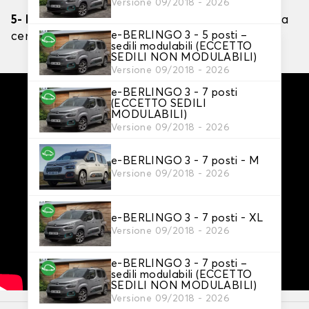
Versione 09/2018 - 2026
5- Regola e controlla
: Assicurati che la calza sia
e-BERLINGO 3 - 5 posti –
centrata e che non ci siano pieghe.
sedili modulabili (ECCETTO
SEDILI NON MODULABILI)
Versione 09/2018 - 2026
e-BERLINGO 3 - 7 posti
(ECCETTO SEDILI
MODULABILI)
Versione 09/2018 - 2026
e-BERLINGO 3 - 7 posti - M
Versione 09/2018 - 2026
e-BERLINGO 3 - 7 posti - XL
Versione 09/2018 - 2026
e-BERLINGO 3 - 7 posti –
sedili modulabili (ECCETTO
SEDILI NON MODULABILI)
Versione 09/2018 - 2026