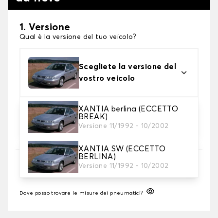
1. Versione
Qual è la versione del tuo veicolo?
Scegliete la versione del
vostro veicolo
XANTIA berlina (ECCETTO
2. Finitura a calza
BREAK)
Scegli le calze da neve adatte alle tue necessità
Versione 11/1992 - 10/2002
XANTIA SW (ECCETTO
BERLINA)
3. Dimensioni
Versione 11/1992 - 10/2002
Inserire le dimensioni del pneumatico
Dove posso trovare le misure dei pneumatici?