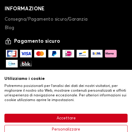
INFORMAZIONE
Consegna/Pagamento sicuro/Garanzia
Blog
Pagamento sicuro
Utilizziamo i cookie
Potremmo posizionarli per l'analisi dei dati dei nostri visitatori, per
migliorare il nostro sito Web, mostrare contenuti personalizzati e offrirti
un'esperienza di navigazione eccezionale. Per ulteriori informazioni sui
cookie utilizziamo aprire le impostazioni.
-
© Copyright 2026 Stilistauto
•
Condizioni generali di vendita
Accettare
•
Politica sulla privacy e sui cookie
Livraison
63,99 €
Aggiungi al carrello
Personalizzare