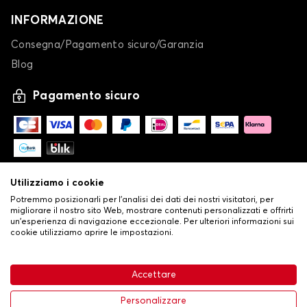
INFORMAZIONE
Consegna/Pagamento sicuro/Garanzia
Blog
Pagamento sicuro
Utilizziamo i cookie
Potremmo posizionarli per l'analisi dei dati dei nostri visitatori, per
migliorare il nostro sito Web, mostrare contenuti personalizzati e offrirti
un'esperienza di navigazione eccezionale. Per ulteriori informazioni sui
cookie utilizziamo aprire le impostazioni.
-
© Copyright 2026 Stilistauto
•
Condizioni generali di vendita
Accettare
•
Politica sulla privacy e sui cookie
Livraison
63,99 €
Aggiungi al carrello
Personalizzare