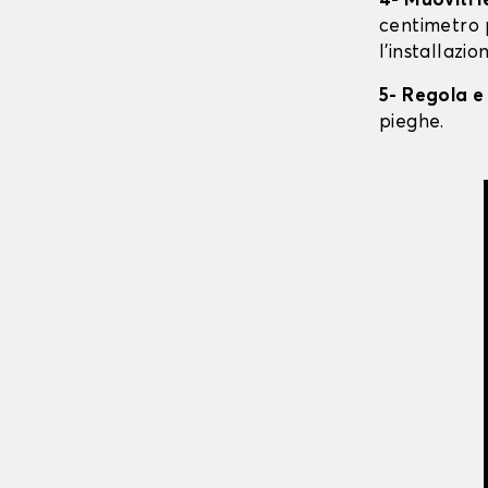
4- Muoviti 
centimetro 
l'installazio
5- Regola e
pieghe.