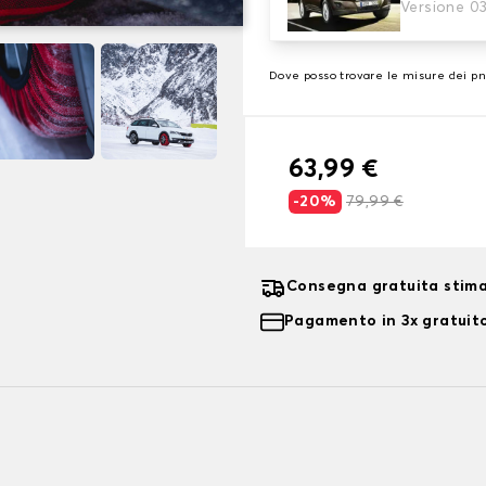
3. Dimensioni
Versione 0
Inserire le dimensioni del p
Dove posso trovare le misure dei p
63,99 €
-20%
79,99 €
Consegna gratuita stima
Pagamento in 3x gratuito