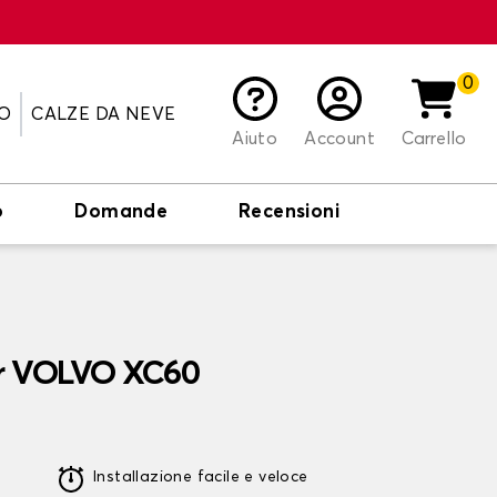
0
O
CALZE DA NEVE
Aiuto
Account
Carrello
o
Domande
Recensioni
er VOLVO XC60
Installazione facile e veloce