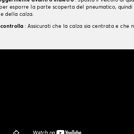
leggermente avanti o indietro
: Sposta il veicolo di qu
per esporre la parte scoperta del pneumatico, quind
ne della calza.
 controlla
: Assicurati che la calza sia centrata e che n