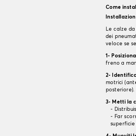
Come instal
Installazio
Le calze da 
dei pneumati
veloce se se
1- Posizion
freno a mano
2- Identifi
motrici (ant
posteriore).
3- Metti la
- Distribu
- Far scor
superficie