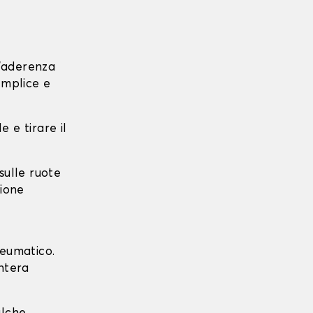
l'aderenza
emplice e
e e tirare il
 sulle ruote
zione
neumatico.
intera