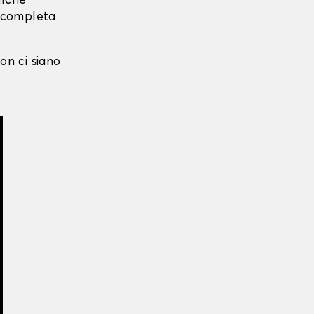
alche
i completa
on ci siano