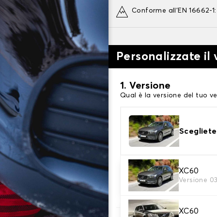
Conforme all'EN 16662-1
Personalizzate il
1. Versione
Qual è la versione del tuo ve
Scegliete
2. Finitura a calza
XC60
Versione 0
Scegli le calze da neve adat
XC60