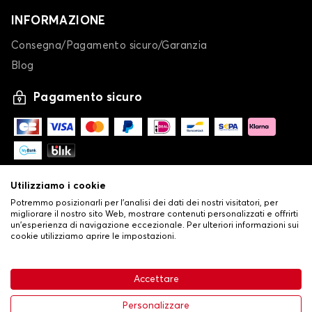
INFORMAZIONE
Consegna/Pagamento sicuro/Garanzia
Blog
Pagamento sicuro
Utilizziamo i cookie
Potremmo posizionarli per l'analisi dei dati dei nostri visitatori, per
migliorare il nostro sito Web, mostrare contenuti personalizzati e offrirti
un'esperienza di navigazione eccezionale. Per ulteriori informazioni sui
cookie utilizziamo aprire le impostazioni.
-
© Copyright 2026 Stilistauto
•
Condizioni generali di vendita
Accettare
•
Politica sulla privacy e sui cookie
Livraison
63,99 €
Aggiungi al carrello
Personalizzare