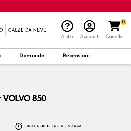
0
O
CALZE DA NEVE
Aiuto
Account
Carrello
o
Domande
Recensioni
er VOLVO 850
Installazione facile e veloce