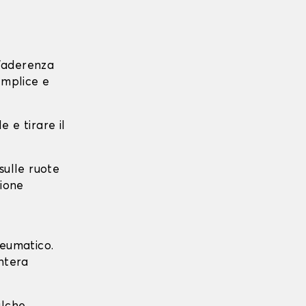
l'aderenza
emplice e
e e tirare il
 sulle ruote
zione
neumatico.
intera