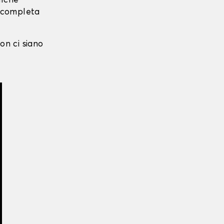
alche
i completa
on ci siano