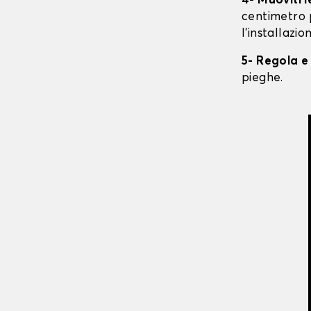
4- Muoviti 
centimetro 
l'installazio
5- Regola e
pieghe.