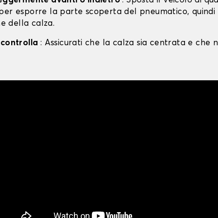
leggermente avanti o indietro
: Sposta il veicolo di qu
per esporre la parte scoperta del pneumatico, quind
ne della calza.
 controlla
: Assicurati che la calza sia centrata e che n