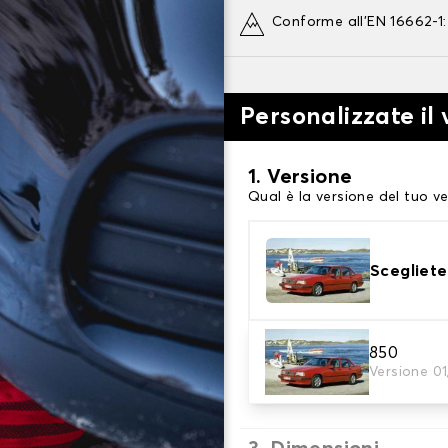
Conforme all'EN 16662-1
Personalizzate il
1. Versione
Qual è la versione del tuo ve
Scegliete
2. Finitura a calza
850
Versione 01
Scegli le calze da neve adat