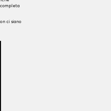
alche
i completa
on ci siano