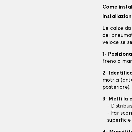
Come instal
Installazio
Le calze da 
dei pneumati
veloce se se
1- Posizion
freno a mano
2- Identifi
motrici (ant
posteriore).
3- Metti la
- Distribu
- Far scor
superficie