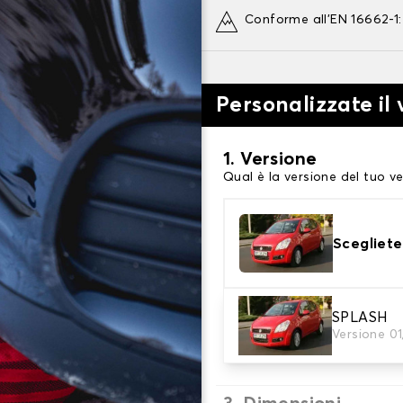
Conforme all'EN 16662-1
Personalizzate il
1. Versione
Qual è la versione del tuo ve
Scegliete
2. Finitura a calza
SPLASH
Versione 0
Scegli le calze da neve adat