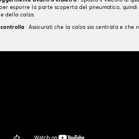
leggermente avanti o indietro
: Sposta il veicolo di qu
per esporre la parte scoperta del pneumatico, quind
ne della calza.
 controlla
: Assicurati che la calza sia centrata e che n