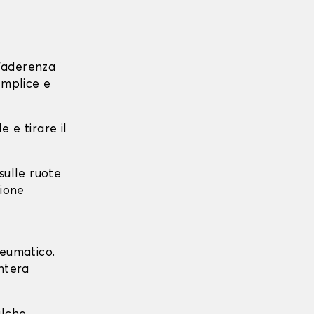
l'aderenza
emplice e
e e tirare il
 sulle ruote
zione
neumatico.
intera