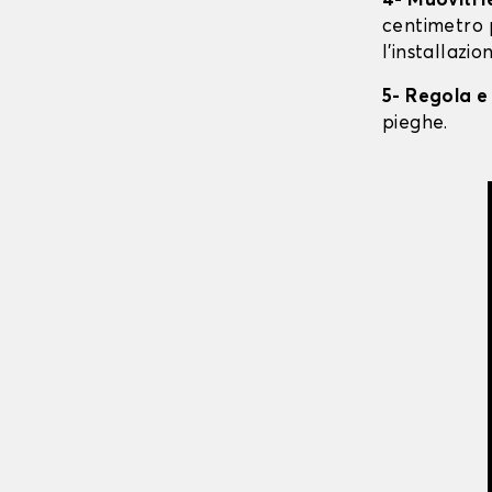
4- Muoviti 
centimetro 
l'installazio
5- Regola e
pieghe.