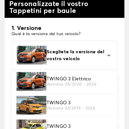
Personalizzate il vostro
Tappetini per baule
1. Versione
Qual è la versione del tuo veicolo?
Scegliete la versione del
vostro veicolo
TWINGO 3 Elettrico
2. Materiale
Versione 05/2020 - 2026
scegli il materiale del tappetini per baule
TWINGO 3
3. Colori dei tappetini
Versione 03/2019 - 2026
Scegli il materiale del tappetino baule.
TWINGO 3