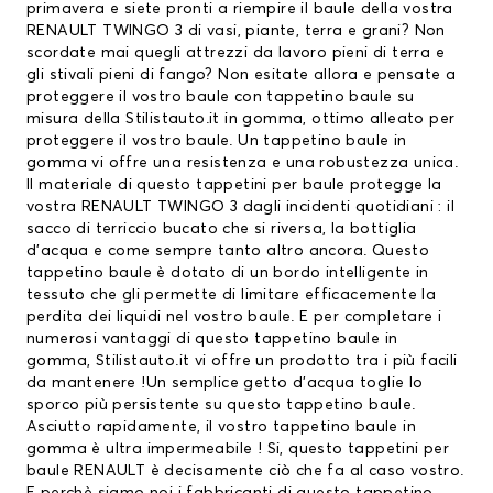
primavera e siete pronti a riempire il baule della vostra
RENAULT TWINGO 3 di vasi, piante, terra e grani? Non
scordate mai quegli attrezzi da lavoro pieni di terra e
gli stivali pieni di fango? Non esitate allora e pensate a
proteggere il vostro baule con tappetino baule su
misura della Stilistauto.it in gomma, ottimo alleato per
proteggere il vostro baule. Un tappetino baule in
gomma vi offre una resistenza e una robustezza unica.
Il materiale di questo
tappetini per baule
protegge la
vostra RENAULT TWINGO 3 dagli incidenti quotidiani : il
sacco di terriccio bucato che si riversa, la bottiglia
d’acqua e come sempre tanto altro ancora. Questo
tappetino baule è dotato di un bordo intelligente in
tessuto che gli permette di limitare efficacemente la
perdita dei liquidi nel vostro baule. E per completare i
numerosi vantaggi di questo tappetino baule in
gomma, Stilistauto.it vi offre un prodotto tra i più facili
da mantenere !Un semplice getto d’acqua toglie lo
sporco più persistente su questo tappetino baule.
Asciutto rapidamente, il vostro tappetino baule in
gomma è ultra impermeabile ! Si, questo
tappetini per
baule RENAULT
è decisamente ciò che fa al caso vostro.