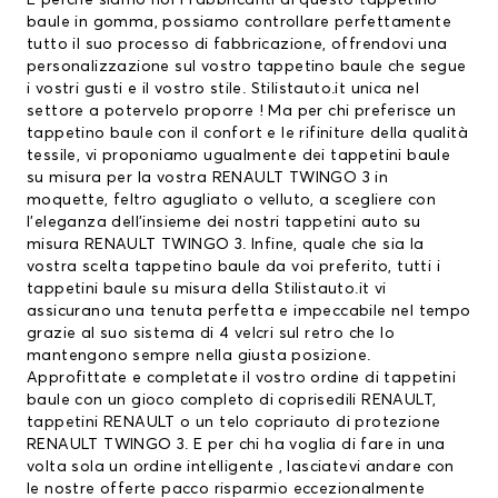
E perchè siamo noi i fabbricanti di questo tappetino
baule in gomma, possiamo controllare perfettamente
tutto il suo processo di fabbricazione, offrendovi una
personalizzazione sul vostro tappetino baule che segue
i vostri gusti e il vostro stile. Stilistauto.it unica nel
settore a potervelo proporre ! Ma per chi preferisce un
tappetino baule con il confort e le rifiniture della qualità
tessile, vi proponiamo ugualmente dei tappetini baule
su misura per la vostra RENAULT TWINGO 3 in
moquette, feltro agugliato o velluto, a scegliere con
l’eleganza dell’insieme dei nostri tappetini auto su
misura RENAULT TWINGO 3. Infine, quale che sia la
vostra scelta tappetino baule da voi preferito, tutti i
tappetini baule su misura della Stilistauto.it vi
assicurano una tenuta perfetta e impeccabile nel tempo
grazie al suo sistema di 4 velcri sul retro che lo
mantengono sempre nella giusta posizione.
Approfittate e completate il vostro ordine di tappetini
baule con un gioco completo di
coprisedili RENAULT
,
tappetini RENAULT
o un telo copriauto di protezione
RENAULT TWINGO 3. E per chi ha voglia di fare in una
volta sola un ordine intelligente , lasciatevi andare con
le nostre offerte pacco risparmio eccezionalmente