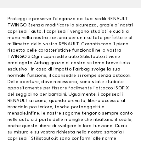
Proteggi e preserva l’eleganza dei tuoi sedili RENAULT
TWINGO 3senza modificare la sicurezza, grazie ai nostri
coprisedili auto
. I coprisedili vengono studiati e cuciti a
mano nella nostra sartoria per un risultato perfetto e al
millimetro della vostra RENAULT. Garantiscono il pieno
rispetto delle caratteristiche funzionali nella vostra
TWINGO 3.Ogni coprisedile auto Stilistauto.it viene
omologato Airbag grazie al nostro sistema brevettato
esclusivo : in caso di impatto l’airbag svolge la sua
normale funzione, il coprisedile si rompe senza ostacoli.
Delle aperture, dove necessario, sono state studiate
appositamente per fissare facilmente l’attacco ISOFIX
del seggiolino per bambini. Ugualmente, i
coprisedili
RENAULT
asciano, quando previsto, libero accesso al
bracciolo posteriore, tasche portaoggetti e
mensole.Infine, le nostre sagome tengono sempre conto
nelle auto a 3 porte delle maniglie che ribaltano il sedile,
anche queste libere di svolgere la loro funzione. Cuciti
su misura e su vostra richiesta nella nostra sartoria i
coprisedili Stilistauto.it sono conformi alle norme