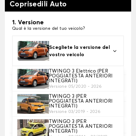
Coprisedili Auto
1. Versione
Qual è la versione del tuo veicolo?
Scegliete la versione del
vostro veicolo
TWINGO 3 Elettrico (PER
POGGIATESTA ANTERIORI
INTEGRATI)
2. Set di coperture
Versione 05/2020 - 2026
Selezionare i coprisedili necessari
TWINGO 3 (PER
POGGIATESTA ANTERIORI
INTEGRATI)
3. Materiale
Versione 03/2019 - 2026
Scegliete il materiale per le vostre coperture.
TWINGO 3 (PER
POGGIATESTA ANTERIORI
INTEGRATI)