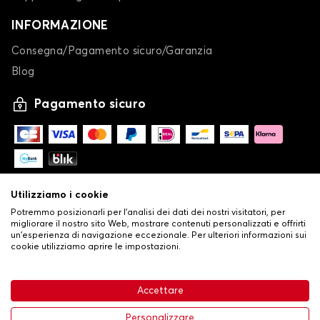
INFORMAZIONE
Consegna/Pagamento sicuro/Garanzia
Blog
Pagamento sicuro
Utilizziamo i cookie
Potremmo posizionarli per l'analisi dei dati dei nostri visitatori, per
migliorare il nostro sito Web, mostrare contenuti personalizzati e offrirti
un'esperienza di navigazione eccezionale. Per ulteriori informazioni sui
cookie utilizziamo aprire le impostazioni.
-
© Copyright 2026 Stilistauto
•
Condizioni generali di vendita
Accettare
•
Politica sulla privacy e sui cookie
Livraison
114,37 €
Aggiungi al carrello
Personalizzare